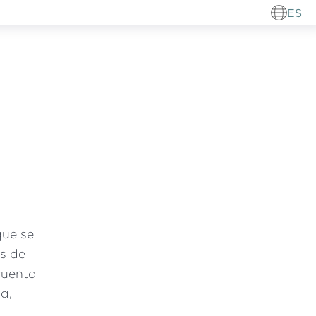
ES
que se
es de
cuenta
a,