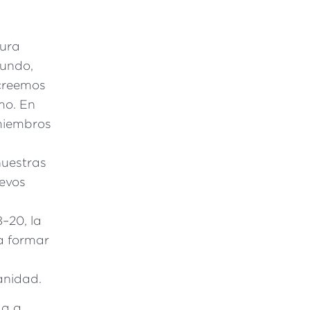
cura
mundo,
 creemos
mo. En
 miembros
.
nuestras
uevos
8–20, la
a formar
anidad.
da a