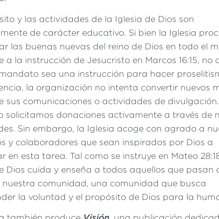
sito y las actividades de la Iglesia de Dios son
lmente de carácter educativo. Si bien la Iglesia pro
r las buenas nuevas del reino de Dios en todo el 
 a la instrucción de Jesucristo en Marcos 16:15, no
mandato sea una instrucción para hacer proselitis
ncia, la organización no intenta convertir nuevos
 sus comunicaciones o actividades de divulgación
 solicitamos donaciones activamente a través de 
des. Sin embargo, la Iglesia acoge con agrado a n
 y colaboradores que sean inspirados por Dios a
ar en esta tarea. Tal como se instruye en Mateo 28:1
de Dios cuida y enseña a todos aquellos que pasan 
e nuestra comunidad, una comunidad que busca
er la voluntad y el propósito de Dios para la hum
sia también produce
Visión
, una publicación dedica