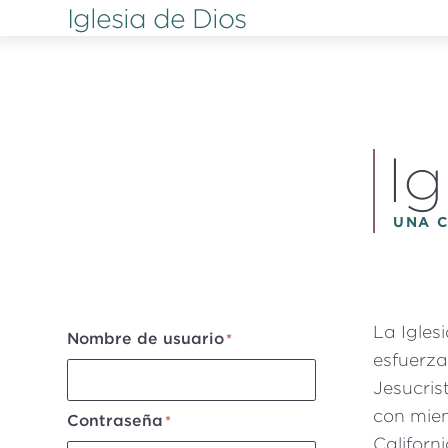
Iglesia de Dios
Pasar
al
contenido
principal
Ig
UNA 
La Igles
Nombre de usuario
esfuerza
Jesucris
con miem
Contraseña
Californi