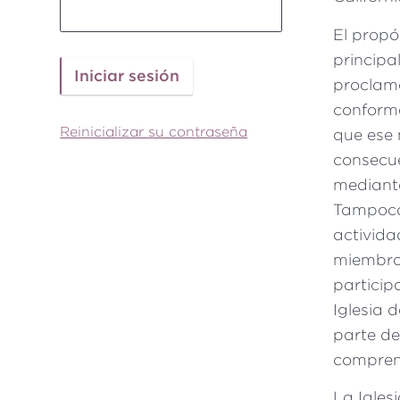
El propó
principa
proclama
conforme
Reinicializar su contraseña
que ese 
consecue
mediante
Tampoco
activida
miembros
particip
Iglesia 
parte d
comprend
La Igle