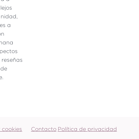
lejos
anidad,
es a
on
umana
spectos
, reseñas
 de
e.
Footer
 cookies
Contacto
Política de privacidad